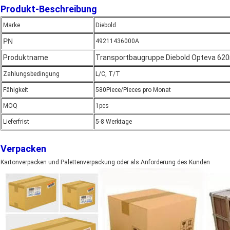
Produkt-Beschreibung
Marke
Diebold
PN
49211436000A
Produktname
Transportbaugruppe Diebold Opteva 62
Zahlungsbedingung
L/C, T/T
Fähigkeit
580Piece/Pieces pro Monat
MOQ
1pcs
Lieferfrist
5-8 Werktage
Verpacken
Kartonverpacken und Palettenverpackung oder als Anforderung des Kunden