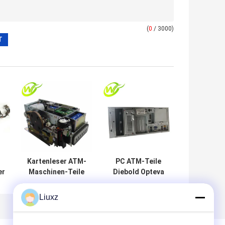
(
0
/ 3000)
Kartenleser ATM-
PC ATM-Teile
er
Maschinen-Teile
Diebold Opteva
Diebold Smart
2.9GHZ 4GB Kern
z
Opteva
49-249260-291A
Liuxz
49209540000D
49249260291A
A
492-09540000D