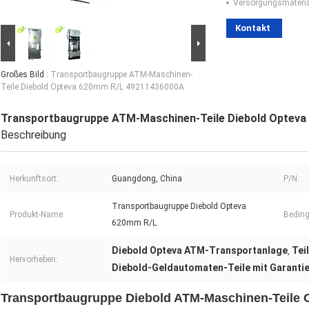
Versorgungsmaterial
Kontakt
Großes Bild :
Transportbaugruppe ATM-Maschinen-
Teile Diebold Opteva 620mm R/L 49211436000A
Transportbaugruppe ATM-Maschinen-Teile Diebold Optev
Beschreibung
Herkunftsort:
Guangdong, China
P/N:
Transportbaugruppe Diebold Opteva
Produkt-Name:
Bedin
620mm R/L
Diebold Opteva ATM-Transportanlage
Tei
,
Hervorheben:
Diebold-Geldautomaten-Teile mit Garanti
Transportbaugruppe Diebold ATM-Maschinen-Teile