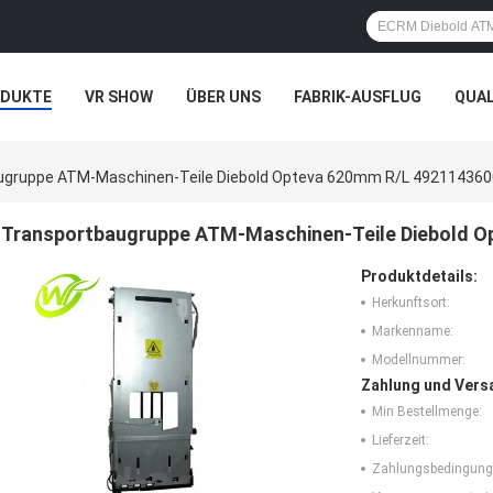
ODUKTE
VR SHOW
ÜBER UNS
FABRIK-AUSFLUG
QUA
N
FÄLLE
ugruppe ATM-Maschinen-Teile Diebold Opteva 620mm R/L 49211436
Transportbaugruppe ATM-Maschinen-Teile Diebold 
Produktdetails:
Herkunftsort:
Markenname:
Modellnummer:
Zahlung und Vers
Min Bestellmenge:
Lieferzeit:
Zahlungsbedingung