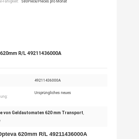
-Fähigkeit:
580Piece/Pieces pro Monat
a 620mm R/L 49211436000A
49211436000A
Ursprüngliches neues
gung:
le von Geldautomaten 620 mm Transport
,
e
 Opteva 620mm R/L 49211436000A