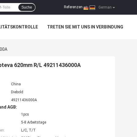
Referenzen
Suche
|
German
LITÄTSKONTROLLE
TRETEN SIE MIT UNS IN VERBINDUNG
000A
Opteva 620mm R/L 49211436000A
China
Diebold
49211436000A
and AGB:
1pcs
5-8 Arbeitstage
en:
L/C, T/T