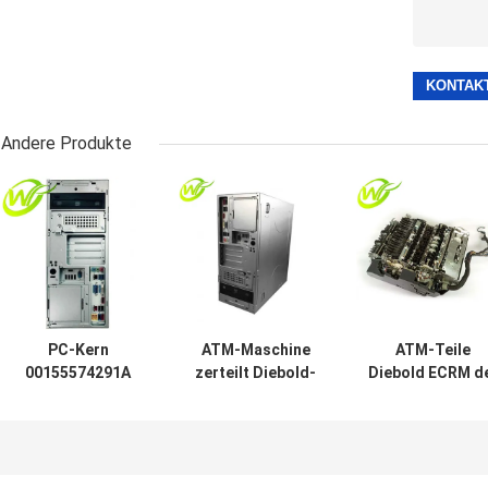
Andere Produkte
PC-Kern
ATM-Maschine
ATM-Teile
00155574291A
zerteilt Diebold-
Diebold ECRM d
00-155574-291A
PC Kern PRCSR
hohen Qualität
ATM-Maschinen-
BASIS CI5 3.0GHZ
Bargeld-Schlit
Teile Diebold
4GB
49233126000A
Opteva 368
49249260300A
49-2331-26000