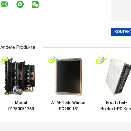
Andere Produkte
Modul
ATM-Teile Wincor
Ersatzteil-
01750051760
PC280 15"
Nixdorf-PC Ker
1750051760 der
Monitor
01750190275
ATM-Teile
1750179606 TFT-
1750190275
Wincor-Doppelt-
ATMs LCD
Wincor ATMs