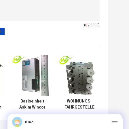
(
0
/ 3000)
Basiseinheit
WOHNUNGS-
n
Askim Wincor
FAHRGESTELLE
ATMs Ersatzteil-
4X-ASSD
PC280
1750064370 cm
Liuxz
01750192235
D-V4 Ersatzteile