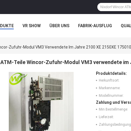
ODUKTE
VR SHOW
ÜBER UNS
FABRIK-AUSFLUG
QUA
N
FÄLLE
ncor-Zufuhr-Modul VM3 Verwendete Im Jahre 2100 XE 2150XE 17501
ATM-Teile Wincor-Zufuhr-Modul VM3 verwendete im 
Produktdetails:
Herkunftsort:
Markenname:
Modellnummer:
Zahlung und Vers
Min Bestellmenge:
Lieferzeit:
Zahlungsbedingung