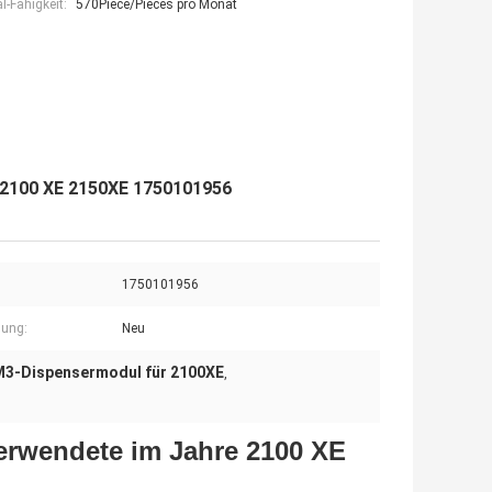
-Fähigkeit:
570Piece/Pieces pro Monat
 2100 XE 2150XE 1750101956
1750101956
gung:
Neu
3-Dispensermodul für 2100XE
,
erwendete im Jahre 2100 XE