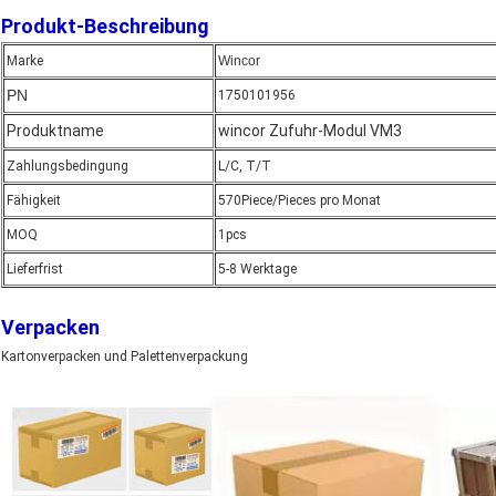
Produkt-Beschreibung
Marke
Wincor
PN
1750101956
Produktname
wincor Zufuhr-Modul VM3
Zahlungsbedingung
L/C, T/T
Fähigkeit
570Piece/Pieces pro Monat
MOQ
1pcs
Lieferfrist
5-8 Werktage
Verpacken
Kartonverpacken und Palettenverpackung