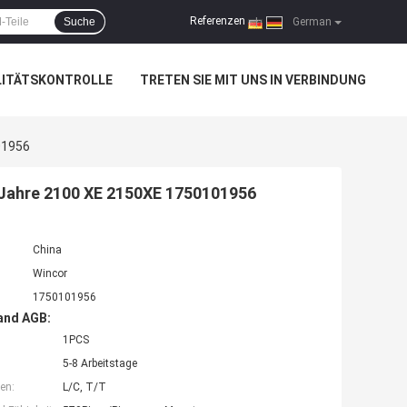
Referenzen
Suche
|
German
LITÄTSKONTROLLE
TRETEN SIE MIT UNS IN VERBINDUNG
01956
Jahre 2100 XE 2150XE 1750101956
China
Wincor
1750101956
and AGB:
1PCS
5-8 Arbeitstage
en:
L/C, T/T