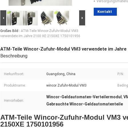
Versorgungsmaterial
Kontakt
Großes Bild :
ATM-Teile Wincor-Zufuhr-Modul VM3
verwendete im Jahre 2100 XE 2150XE 1750101956
ATM-Teile Wincor-Zufuhr-Modul VM3 verwendete im Jahre
Beschreibung
Herkunftsort:
Guangdong, China
P/N:
Produktname:
wincor Zufuhr-Modul VM3
Bedin
Wincor-Geldautomaten-Verteilermodul
VM
,
Hervorheben:
Gebrauchte Wincor-Geldautomatenteile
ATM-Teile Wincor-Zufuhr-Modul VM3 v
2150XE 1750101956