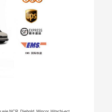
 wie NCR, Diebold, Wincor, Hitachi-ect.