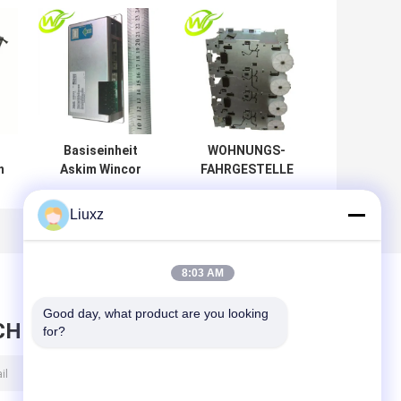
Basiseinheit
WOHNUNGS-
n
Askim Wincor
FAHRGESTELLE
ATMs Ersatzteil-
4X-ASSD
PC280
1750064370 cm
Liuxz
01750192235
D-V4 Ersatzteile
1750192235
WINCOR ATMs
8:03 AM
Good day, what product are you looking 
CHRICHT HINTERLASSEN
for?