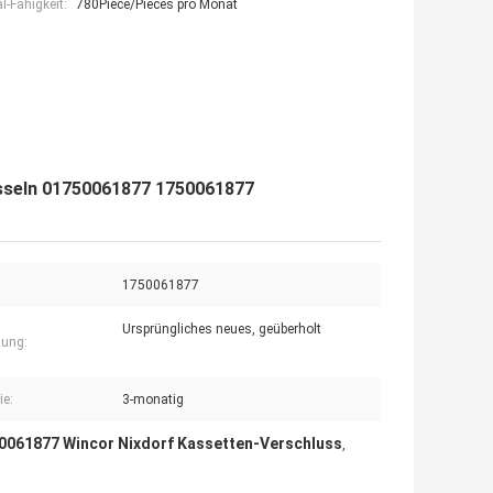
-Fähigkeit:
780Piece/Pieces pro Monat
üsseln 01750061877 1750061877
1750061877
Ursprüngliches neues, geüberholt
gung:
ie:
3-monatig
0061877 Wincor Nixdorf Kassetten-Verschluss
,