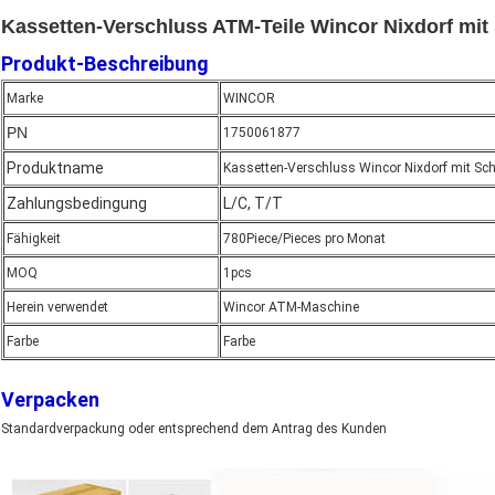
Kassetten-Verschluss ATM-Teile Wincor Nixdorf mit
Produkt-Beschreibung
Marke
WINCOR
PN
1750061877
Produktname
Kassetten-Verschluss Wincor Nixdorf mit Sc
Zahlungsbedingung
L/C, T/T
Fähigkeit
780Piece/Pieces pro Monat
MOQ
1pcs
Herein verwendet
Wincor ATM-Maschine
Farbe
Farbe
Verpacken
Standardverpackung oder entsprechend dem Antrag des Kunden