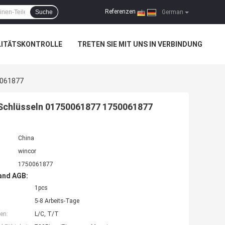
Referenzen
Suche
|
German
LITÄTSKONTROLLE
TRETEN SIE MIT UNS IN VERBINDUNG
0061877
 Schlüsseln 01750061877 1750061877
China
wincor
1750061877
and AGB:
1pcs
5-8 Arbeits-Tage
en:
L/C, T/T