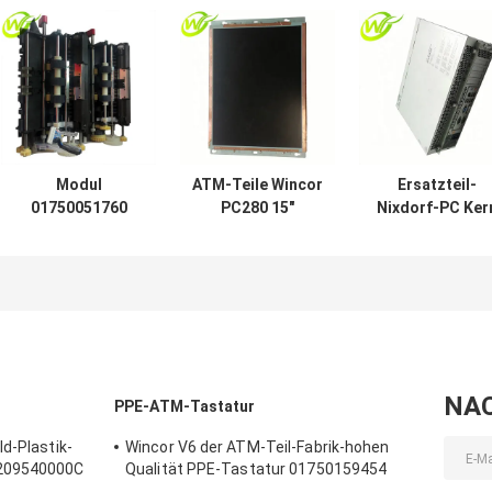
Modul
ATM-Teile Wincor
Ersatzteil-
01750051760
PC280 15"
Nixdorf-PC Ker
1750051760 der
Monitor
01750190275
ATM-Teile
1750179606 TFT-
1750190275
Wincor-Doppelt-
ATMs LCD
Wincor ATMs
Auszieher-
01750179606
Einheits-CMD-V4
NA
PPE-ATM-Tastatur
d-Plastik-
Wincor V6 der ATM-Teil-Fabrik-hohen
9209540000C
Qualität PPE-Tastatur 01750159454
1750159454