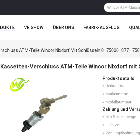
ODUKTE
VR SHOW
ÜBER UNS
FABRIK-AUSFLUG
QUA
N
FÄLLE
rschluss ATM-Teile Wincor Nixdorf Mit Schlüsseln 01750061877 175
Kassetten-Verschluss ATM-Teile Wincor Nixdorf mit
Produktdetails:
Herkunftsort:
Markenname:
Modellnummer:
Zahlung und Vers
Min Bestellmenge:
Lieferzeit:
Zahlungsbedingung