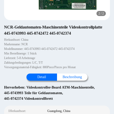
2
/
2
NCR-Geldautomaten-Maschinenteile Videokontrollplatte
445-0743993 445-0742472 445-0742374
Herkunftsort: China
Markenname: NCR
Modellnummer: 445-0743993 445-0742472 445-0742374
Min Bestellmenge: 1 Stück
Lieferzeit: 5-8 Arbeitstage
Zahlungsbedingungen: L/C, T/T
Versorgungsmaterial-Fähigkeit: 880Piece/Pieces pro Monat
Detail
Beschreibung
Hervorheben:
Videokontroller-Board ATM-Maschinenteile
,
445-0743993 Teile für Geldautomaten
,
445-0742374 Videokontrollbrett
1Herkunftsort:
Guangdong, China