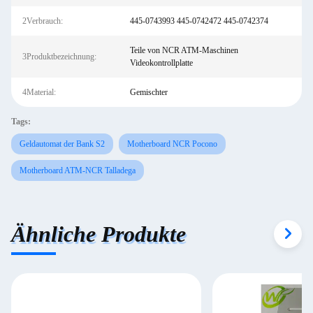
2Verbrauch:
445-0743993 445-0742472 445-0742374
Teile von NCR ATM-Maschinen
3Produktbezeichnung:
Videokontrollplatte
4Material:
Gemischter
Tags:
Geldautomat der Bank S2
Motherboard NCR Pocono
Motherboard ATM-NCR Talladega
Ähnliche Produkte