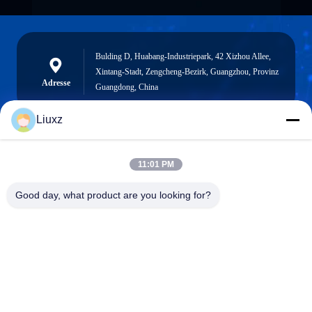
Bulding D, Huabang-Industriepark, 42 Xizhou Allee,
Xintang-Stadt, Zengcheng-Bezirk, Guangzhou, Provinz
Adresse
Guangdong, China
Liuxz
liuxz@wyatm.com
11:01 PM
E-Mail-Adresse
Good day, what product are you looking for?
0086-18688901106
Telefon